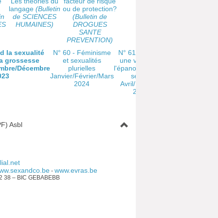
e
Les théories du
facteur de risque
langage
(Bulletin
ou de protection?
in
de SCIENCES
(Bulletin de
ES
HUMAINES)
DROGUES
SANTE
PREVENTION)
d la sexualité
N° 60 - Féminisme
N° 61 - Tantra,
N° 62 - L'hyp
a grossesse
et sexualités
une voie pour
pour la santé
mbre/Décembre
plurielles
l'épanouissement
femmes
023
Janvier/Février/Mars
sexuel
Juillet/Août/Se
2024
Avril/Mai/Juin
2024
2024
F) Asbl
ial.net
ww.sexandco.be
www.evras.be
-
92 38 – BIC GEBABEBB