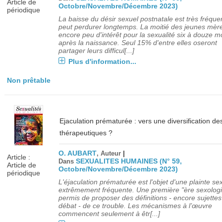
Article de
Octobre/Novembre/Décembre 2023)
périodique
La baisse du désir sexuel postnatale est très fréque
peut perdurer longtemps. La moitié des jeunes mèr
encore peu d'intérêt pour la sexualité six à douze m
après la naissance. Seul 15% d'entre elles oseront
partager leurs difficul[...]
Plus d'information...
Non prêtable
Ejaculation prématurée : vers une diversification de
thérapeutiques ?
O. AUBART
|
, Auteur
Article :
SEXUALITES HUMAINES (N° 59,
Dans
Article de
Octobre/Novembre/Décembre 2023)
périodique
L'éjaculation prématurée est l'objet d'une plainte se
extrêmement fréquente. Une première "ère sexolog
permis de proposer des définitions - encore sujettes
débat - de ce trouble. Les mécanismes à l’œuvre
commencent seulement à êtr[...]