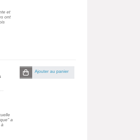
nte et
es ont
ois
Ajouter au panier
s
xuelle
ique" a
 à