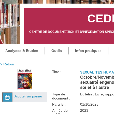
CED
CENTRE DE DOCUMENTATION ET D’INFORMATION SPÉCIA
Analyses & Etudes
Outils
Infos pratiques
> Retour
Titre :
SEXUALITES HUMA
Octobre/Novembr
sexualité engend
soi et à l'autre
Type de
Bulletin : Livre, rap
Ajouter au panier
document :
Paru le :
01/10/2023
Année de
2023