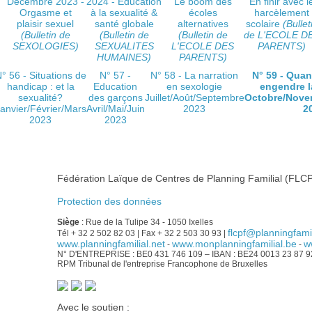
Décembre 2023 -
2024 - Education
Le boom des
En finir avec l
Orgasme et
à la sexualité &
écoles
harcèlement
plaisir sexuel
santé globale
alternatives
scolaire
(Bullet
(Bulletin de
(Bulletin de
(Bulletin de
de L'ECOLE D
SEXOLOGIES)
SEXUALITES
L'ECOLE DES
PARENTS)
HUMAINES)
PARENTS)
° 56 - Situations de
N° 57 -
N° 58 - La narration
N° 59 - Quan
handicap : et la
Education
en sexologie
engendre l
sexualité?
des garçons
Juillet/Août/Septembre
Octobre/Nove
anvier/Février/Mars
Avril/Mai/Juin
2023
2
2023
2023
Fédération Laïque de Centres de Planning Familial (FLCP
Protection des données
Siège
: Rue de la Tulipe 34 - 1050 Ixelles
flcpf@planningfamil
Tél + 32 2 502 82 03 | Fax + 32 2 503 30 93 |
www.planningfamilial.net
www.monplanningfamilial.be
w
-
-
N° D'ENTREPRISE : BE0 431 746 109 – IBAN : BE24 0013 23 87 
RPM Tribunal de l'entreprise Francophone de Bruxelles
Avec le soutien :