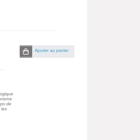
Ajouter au panier
a
logique
anisme.
rps de
 les