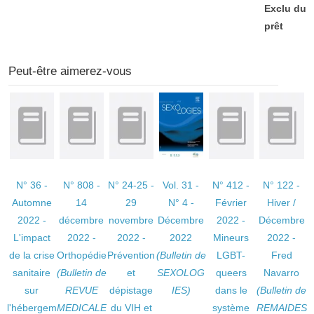
Exclu du
prêt
Peut-être aimerez-vous
N° 36 -
N° 808 -
N° 24-25 -
Vol. 31 -
N° 412 -
N° 122 -
Automne
14
29
N° 4 -
Février
Hiver /
2022 -
décembre
novembre
Décembre
2022 -
Décembre
L'impact
2022 -
2022 -
2022
Mineurs
2022 -
de la crise
Orthopédie
Prévention
(Bulletin de
LGBT-
Fred
sanitaire
(Bulletin de
et
SEXOLOG
queers
Navarro
sur
REVUE
dépistage
IES)
dans le
(Bulletin de
l'hébergem
MEDICALE
du VIH et
système
REMAIDES