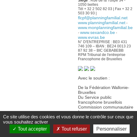
Siège
: Rue de la Tulipe 34 -
1050 Ixelles
Tél + 32 2 502 82 03 | Fax + 32 2
503 30 93 |
flcpf@planningfamilial.net
www.planningfamilial.net
-
www.monplanningfamilial.be
www.sexandco.be
-
-
www.evras.be
N° D'ENTREPRISE : BE0 431
746 109 – IBAN : BE24 0013 23
87 92 38 – BIC GEBABEBB
RPM Tribunal de l'entreprise
Francophone de Bruxelles
Avec le soutien :
De la Fédération Wallonie-
Bruxelles
Du Service public
francophone bruxellois
Commission communautaire
française
Ce site utilise des cookies et vous donne le contrôle sur ceux que
De la Wallonie
vous souhaitez activer
Tout accepter
Tout refuser
Personnaliser