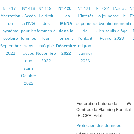
N° 417 -
N° 418
N° 419 -
N° 420 -
N° 421 -
N° 422 - L'aide à
N°
Aberration
- Accès
Le droit
Les
L'intérêt
la jeunesse : le
Ec
du
à l'IVG
des
MENA
supérieur
subventionnement
in
système
pour les
femmes à
dans la
de
- les seuils d'âge
scolaire
femmes
leur
crise...
l'enfant
Février 2023
Septembre
sans
intégrité
Décembre
migrant
2022
accès
Novembre
2022
Janvier
aux
2022
2023
soins
Octobre
2022
Fédération Laïque de
Centres de Planning Familial
(FLCPF) Asbl
Protection des données