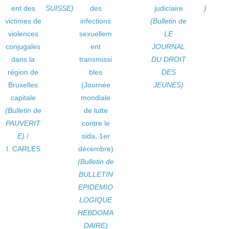
ent des
SUISSE)
des
judiciaire
)
victimes de
infections
(Bulletin de
violences
sexuellem
LE
conjugales
ent
JOURNAL
dans la
transmissi
DU DROIT
région de
bles
DES
Bruxelles
(Journée
JEUNES)
capitale
mondiale
(Bulletin de
de lutte
PAUVERIT
contre le
E)
/
sida, 1er
I. CARLES
décembre)
(Bulletin de
BULLETIN
EPIDEMIO
LOGIQUE
HEBDOMA
DAIRE)