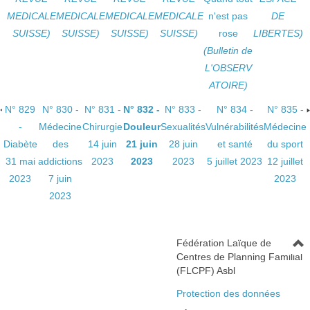
MEDICALE
MEDICALE
MEDICALE
MEDICALE
n'est pas
DE
SUISSE)
SUISSE)
SUISSE)
SUISSE)
rose
LIBERTES)
(Bulletin de
L'OBSERV
ATOIRE)
N° 829
N° 830 -
N° 831 -
N° 832 -
N° 833 -
N° 834 -
N° 835 -
-
Médecine
Chirurgie
Douleur
Sexualités
Vulnérabilités
Médecine
Diabète
des
14 juin
21 juin
28 juin
et santé
du sport
31 mai
addictions
2023
2023
2023
5 juillet 2023
12 juillet
2023
7 juin
2023
2023
Fédération Laïque de
Centres de Planning Familial
(FLCPF) Asbl
Protection des données