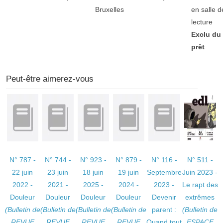
Bruxelles
en salle d
lecture
Exclu du
prêt
Peut-être aimerez-vous
N° 787 -
N° 744 -
N° 923 -
N° 879 -
N° 116 -
N° 511 -
22 juin
23 juin
18 juin
19 juin
Septembre
Juin 2023 -
2022 -
2021 -
2025 -
2024 -
2023 -
Le rapt des
Douleur
Douleur
Douleur
Douleur
Devenir
extrêmes
(Bulletin de
(Bulletin de
(Bulletin de
(Bulletin de
parent :
(Bulletin de
REVUE
REVUE
REVUE
REVUE
Quand tout
ESPACE