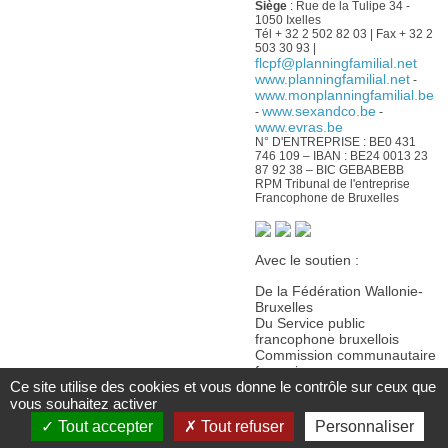
Siège
: Rue de la Tulipe 34 -
1050 Ixelles
Tél + 32 2 502 82 03 | Fax + 32 2
503 30 93 |
flcpf@planningfamilial.net
www.planningfamilial.net
-
www.monplanningfamilial.be
www.sexandco.be
-
-
www.evras.be
N° D'ENTREPRISE : BE0 431
746 109 – IBAN : BE24 0013 23
87 92 38 – BIC GEBABEBB
RPM Tribunal de l'entreprise
Francophone de Bruxelles
Avec le soutien :
De la Fédération Wallonie-
Bruxelles
Du Service public
francophone bruxellois
Commission communautaire
française
Ce site utilise des cookies et vous donne le contrôle sur ceux que
De la Wallonie
vous souhaitez activer
Tout accepter
Tout refuser
Personnaliser