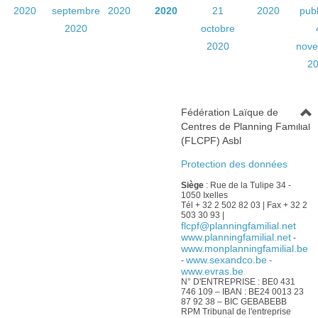
2020
septembre
2020
2020
21
2020
pub
2020
octobre
2020
nov
2
Fédération Laïque de
Centres de Planning Familial
(FLCPF) Asbl
Protection des données
Siège
: Rue de la Tulipe 34 -
1050 Ixelles
Tél + 32 2 502 82 03 | Fax + 32 2
503 30 93 |
flcpf@planningfamilial.net
www.planningfamilial.net
-
www.monplanningfamilial.be
www.sexandco.be
-
-
www.evras.be
N° D'ENTREPRISE : BE0 431
746 109 – IBAN : BE24 0013 23
87 92 38 – BIC GEBABEBB
RPM Tribunal de l'entreprise