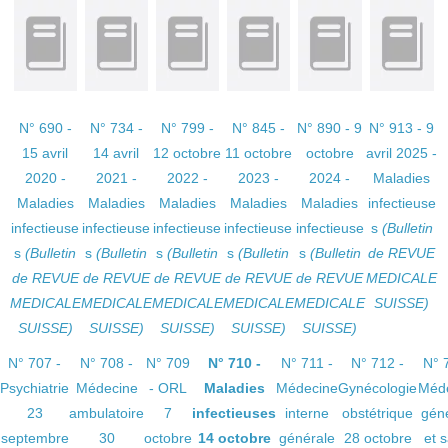
N° 690 -
N° 734 -
N° 799 -
N° 845 -
N° 890 - 9
N° 913 - 9
15 avril
14 avril
12 octobre
11 octobre
octobre
avril 2025 -
2020 -
2021 -
2022 -
2023 -
2024 -
Maladies
Maladies
Maladies
Maladies
Maladies
Maladies
infectieuse
infectieuse
infectieuse
infectieuse
infectieuse
infectieuse
s
(Bulletin
s
(Bulletin
s
(Bulletin
s
(Bulletin
s
(Bulletin
s
(Bulletin
de REVUE
de REVUE
de REVUE
de REVUE
de REVUE
de REVUE
MEDICALE
MEDICALE
MEDICALE
MEDICALE
MEDICALE
MEDICALE
SUISSE)
SUISSE)
SUISSE)
SUISSE)
SUISSE)
SUISSE)
N° 707 -
N° 708 -
N° 709
N° 710 -
N° 711 -
N° 712 -
N° 
Psychiatrie
Médecine
- ORL
Maladies
Médecine
Gynécologie
Méd
23
ambulatoire
7
infectieuses
interne
obstétrique
gén
septembre
30
octobre
14 octobre
générale
28 octobre
et 