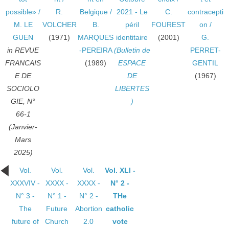
possible»
/
R.
Belgique
/
2021 - Le
C.
contracepti
M. LE
VOLCHER
B.
péril
FOUREST
on
/
GUEN
(1971)
MARQUES
identitaire
(2001)
G.
in REVUE
-PEREIRA
(Bulletin de
PERRET-
FRANCAIS
(1989)
ESPACE
GENTIL
E DE
DE
(1967)
SOCIOLO
LIBERTES
GIE, N°
)
66-1
(Janvier-
Mars
2025)
Vol.
Vol.
Vol.
Vol. XLI -
XXXVIV -
XXXX -
XXXX -
N° 2 -
N° 3 -
N° 1 -
N° 2 -
THe
The
Future
Abortion
catholic
future of
Church
2.0
vote