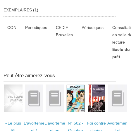
EXEMPLAIRES (1)
Liste des exemplaires
CON
Périodiques
CEDIF
Périodiques
Consultat
Bruxelles
en salle d
lecture
Exclu du
prêt
Peut-être aimerez-vous
«Le plus
L'avorteme
L'avorteme
N° 502 -
Foi contre
Avortemen
tôt
nt
/
nt en
Octobre
choix
/
t et