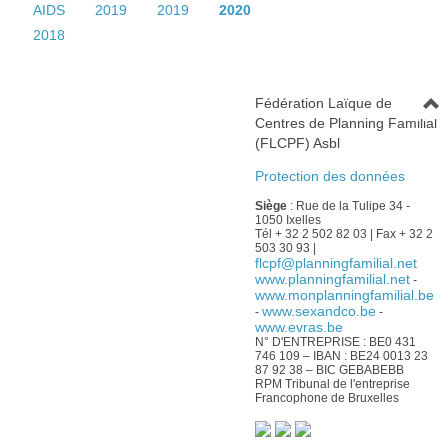
AIDS
2019
2019
2020
2018
Fédération Laïque de
Centres de Planning Familial
(FLCPF) Asbl
Protection des données
Siège
: Rue de la Tulipe 34 -
1050 Ixelles
Tél + 32 2 502 82 03 | Fax + 32 2
503 30 93 |
flcpf@planningfamilial.net
www.planningfamilial.net
-
www.monplanningfamilial.be
www.sexandco.be
-
-
www.evras.be
N° D'ENTREPRISE : BE0 431
746 109 – IBAN : BE24 0013 23
87 92 38 – BIC GEBABEBB
RPM Tribunal de l'entreprise
Francophone de Bruxelles