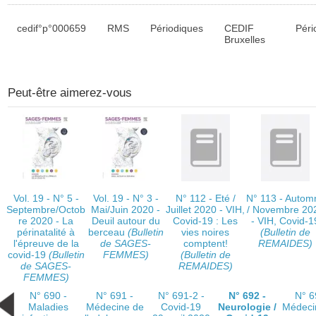
Liste des exemplaires
cedif°p°000659
RMS
Périodiques
CEDIF
Péri
Bruxelles
Peut-être aimerez-vous
Vol. 19 - N° 5 -
Vol. 19 - N° 3 -
N° 112 - Eté /
N° 113 - Autom
Septembre/Octob
Mai/Juin 2020 -
Juillet 2020 - VIH,
/ Novembre 20
re 2020 - La
Deuil autour du
Covid-19 : Les
- VIH, Covid-1
périnatalité à
berceau
(Bulletin
vies noires
(Bulletin de
l'épreuve de la
de SAGES-
comptent!
REMAIDES)
covid-19
(Bulletin
FEMMES)
(Bulletin de
de SAGES-
REMAIDES)
FEMMES)
N° 690 -
N° 691 -
N° 691-2 -
N° 692 -
N° 6
Maladies
Médecine de
Covid-19
Neurologie /
Médeci