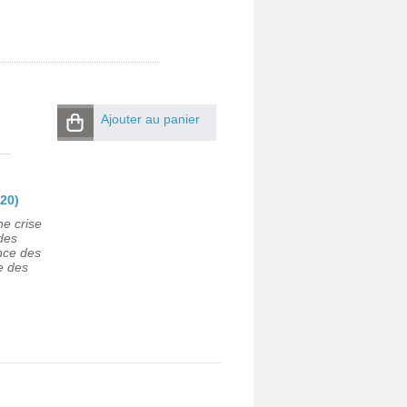
Ajouter au panier
20)
ne crise
des
nce des
e des