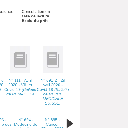
odiques
Consultation en
salle de lecture
Exclu du prêt
ne
N° 111 - Avril
N° 691-2 - 29
20
2020 - VIH et
avril 2020 -
9
Covid-19
(Bulletin
Covid-19
(Bulletin
de REMAIDES)
de REVUE
MEDICALE
SUISSE)
93 -
N° 694 -
N° 695 -
ne des
Médecine de
Cancer