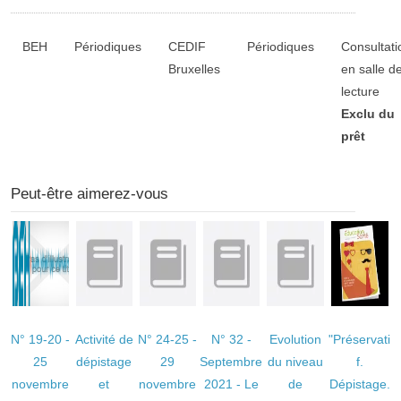
Liste des exemplaires
BEH
Périodiques
CEDIF
Périodiques
Consultati
Bruxelles
en salle d
lecture
Exclu du
prêt
Peut-être aimerez-vous
N° 19-20 -
Activité de
N° 24-25 -
N° 32 -
Evolution
"Préservati
25
dépistage
29
Septembre
du niveau
f.
novembre
et
novembre
2021 - Le
de
Dépistage.