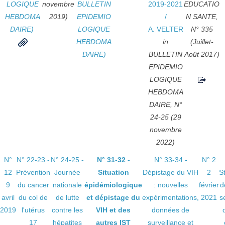
LOGIQUE
novembre
BULLETIN
2019-2021
EDUCATIO
HEBDOMA
2019)
EPIDEMIO
/
N SANTE,
DAIRE)
LOGIQUE
A. VELTER
N° 335
HEBDOMA
in
(Juillet-
DAIRE)
BULLETIN
Août 2017)
EPIDEMIO
LOGIQUE
HEBDOMA
DAIRE, N°
24-25 (29
novembre
2022)
N°
N° 22-23 -
N° 24-25 -
N° 31-32 -
N° 33-34 -
N° 2
12
Prévention
Journée
Situation
Dépistage du VIH
2
S
9
du cancer
nationale
épidémiologique
: nouvelles
février
d
avril
du col de
de lutte
et dépistage du
expérimentations,
2021
s
2019
l'utérus
contre les
VIH et des
données de
17
hépatites
autres IST
surveillance et