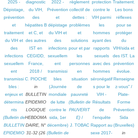
2025 -
diagnostic
2022 -
règlement
protection
Traitement.
Dépistage,
du VIH,
Prévention
collectif de
contre le
Les bons
prévention
des
et
dettes :
VIH parmi
réflexes
et
hépatites B
dépistage
problèmes
les
pour se
traitement
et C, et
du VIH et
et
hommes
protéger
du VIH et
des autres
des
solutions
ayant des
du
des
IST en
infections
pour et par
rapports
VIH/sida et
infections
CEGIDD,
sexuellem
les
sexuels
des IST. La
sexuellem
France,
ent
personnes
avec des
prévention
ent
2018
/
transmissi
en
hommes
évolue.
transmissi
C. PIOCHE
bles
situation
séronégatif
Renseigne
bles :
in
(Journée
de
s pour le
z-vous"
/
enjeux et
BULLETIN
mondiale
pauvreté
VIH -
Plate-
détermina
EPIDEMIO
de lutte
(Bulletin de
Résultats
Forme
nts
LOGIQUE
contre le
PAUVERIT
de
Prévention
(Bulletin de
HEBDOMA
sida, 1er
E)
/
l'enquête
Sida
BULLETIN
DAIRE, N°
décembre)
J. TOBAC
Rapport au
(Bruxelles)
EPIDEMIO
31-32 (26
(Bulletin de
sexe 2017-
in