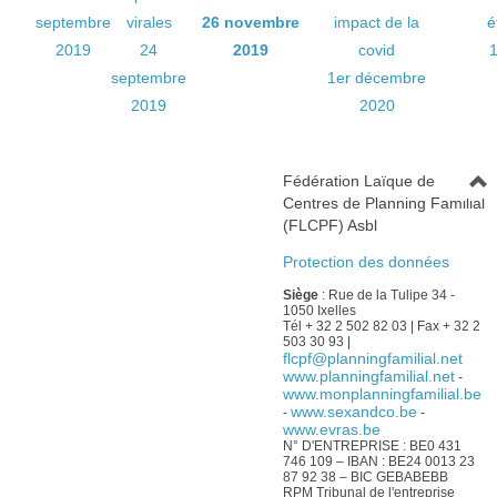
septembre
virales
26 novembre
impact de la
é
2019
24
2019
covid
septembre
1er décembre
2019
2020
Fédération Laïque de
Centres de Planning Familial
(FLCPF) Asbl
Protection des données
Siège
: Rue de la Tulipe 34 -
1050 Ixelles
Tél + 32 2 502 82 03 | Fax + 32 2
503 30 93 |
flcpf@planningfamilial.net
www.planningfamilial.net
-
www.monplanningfamilial.be
www.sexandco.be
-
-
www.evras.be
N° D'ENTREPRISE : BE0 431
746 109 – IBAN : BE24 0013 23
87 92 38 – BIC GEBABEBB
RPM Tribunal de l'entreprise