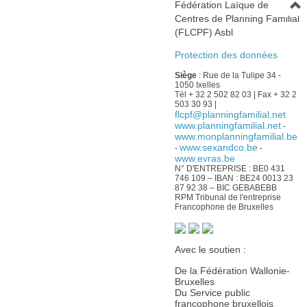
Fédération Laïque de
Centres de Planning Familial
(FLCPF) Asbl
Protection des données
Siège
: Rue de la Tulipe 34 -
1050 Ixelles
Tél + 32 2 502 82 03 | Fax + 32 2
503 30 93 |
flcpf@planningfamilial.net
www.planningfamilial.net
-
www.monplanningfamilial.be
www.sexandco.be
-
-
www.evras.be
N° D'ENTREPRISE : BE0 431
746 109 – IBAN : BE24 0013 23
87 92 38 – BIC GEBABEBB
RPM Tribunal de l'entreprise
Francophone de Bruxelles
Avec le soutien :
De la Fédération Wallonie-
Bruxelles
Du Service public
francophone bruxellois