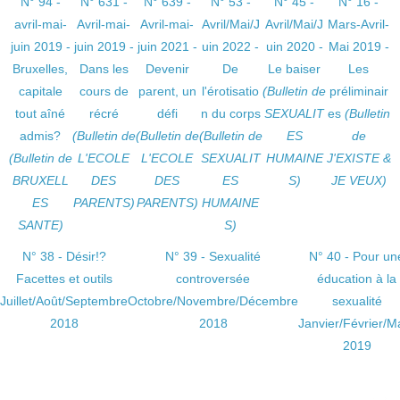
N° 94 -
N° 631 -
N° 639 -
N° 53 -
N° 45 -
N° 16 -
avril-mai-
Avril-mai-
Avril-mai-
Avril/Mai/J
Avril/Mai/J
Mars-Avril-
juin 2019 -
juin 2019 -
juin 2021 -
uin 2022 -
uin 2020 -
Mai 2019 -
Bruxelles,
Dans les
Devenir
De
Le baiser
Les
capitale
cours de
parent, un
l'érotisatio
(Bulletin de
préliminair
tout aîné
récré
défi
n du corps
SEXUALIT
es
(Bulletin
admis?
(Bulletin de
(Bulletin de
(Bulletin de
ES
de
(Bulletin de
L'ECOLE
L'ECOLE
SEXUALIT
HUMAINE
J'EXISTE &
BRUXELL
DES
DES
ES
S)
JE VEUX)
ES
PARENTS)
PARENTS)
HUMAINE
SANTE)
S)
N° 38 - Désir!?
N° 39 - Sexualité
N° 40 - Pour un
Facettes et outils
controversée
éducation à la
Juillet/Août/Septembre
Octobre/Novembre/Décembre
sexualité
2018
2018
Janvier/Février/M
2019