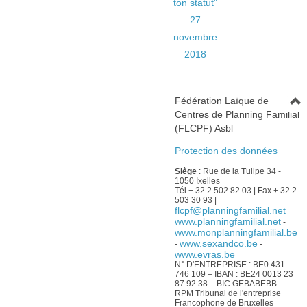
ton statut"
27
novembre
2018
Fédération Laïque de
Centres de Planning Familial
(FLCPF) Asbl
Protection des données
Siège
: Rue de la Tulipe 34 -
1050 Ixelles
Tél + 32 2 502 82 03 | Fax + 32 2
503 30 93 |
flcpf@planningfamilial.net
www.planningfamilial.net
-
www.monplanningfamilial.be
www.sexandco.be
-
-
www.evras.be
N° D'ENTREPRISE : BE0 431
746 109 – IBAN : BE24 0013 23
87 92 38 – BIC GEBABEBB
RPM Tribunal de l'entreprise
Francophone de Bruxelles