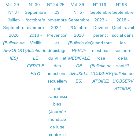
Vol. 29 -
N° 30 -
N° 24-25 -
Vol. 39 -
N° 116 -
N° 96 -
N° 3 -
Septembre
29
N° 5 -
Septembre
Septembre
Juillet-
/octobre/n
novembre
Septembre
2023 -
2018 -
Septembre
ovembre
2022 -
/Octobre
Devenir
Quel travail
2020
2018 -
Prévention
2018
parent :
social dans
(Bulletin de
Vieillir
et
(Bulletin de
Quand tout
les
SEXOLOG
(Bulletin de
dépistage
REVUE
n'est pas
secteurs
IES)
LE
du VIH et
MEDICALE
rose
de la
CERCLE
des
DE
(Bulletin de
santé?
PSY)
infections
BRUXELL
L'OBSERV
(Bulletin de
sexuellem
ES)
ATOIRE)
L'OBSERV
ent
ATOIRE)
transmissi
bles
(Journée
mondiale
de lutte
contre le