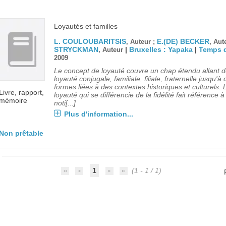
Loyautés et familles
L. COULOUBARITSIS
E.(DE) BECKER
, Auteur ;
, Aut
STRYCKMAN
|
Bruxelles : Yapaka
|
Temps d
, Auteur
2009
Le concept de loyauté couvre un chap étendu allant d
loyauté conjugale, familiale, filiale, fraternelle jusqu'à
formes liées à des contextes historiques et culturels. 
Livre, rapport,
loyauté qui se différencie de la fidélité fait référence 
mémoire
noti[...]
Plus d'information...
Non prêtable
1
(1 - 1 / 1)