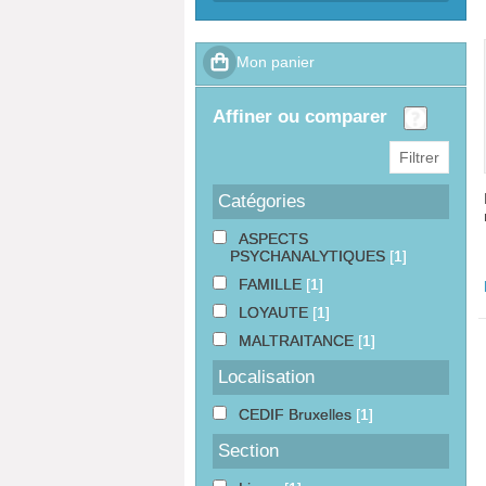
affiner ou comparer
Catégories
ASPECTS
PSYCHANALYTIQUES
[1]
FAMILLE
[1]
LOYAUTE
[1]
MALTRAITANCE
[1]
Localisation
CEDIF Bruxelles
[1]
Section