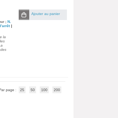
Ajouter au panier
N.
eur ;
'arrêt
|
e la
 des
La
à des
Par page :
25
50
100
200