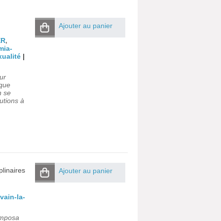
Ajouter au panier
ER
,
mia-
xualité
|
ur
 que
n se
lutions à
plinaires
Ajouter au panier
vain-la-
'imposa