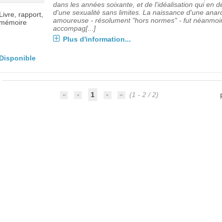
dans les années soixante, et de l'idéalisation qui en 
d'une sexualité sans limites. La naissance d'une anar
Livre, rapport,
amoureuse - résolument "hors normes" - fut néanmoi
mémoire
accompag[...]
Plus d'information...
Disponible
1
(1 - 2 / 2)