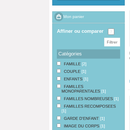
affiner ou comparer
Catégories
FAMILLE
[2]
COUPLE
[1]
ENFANTS
[1]
FAMILLES
MONOPARENTALES
[1]
FAMILLES NOMBREUSES
[1]
FAMILLES RECOMPOSEES
[1]
GARDE D'ENFANT
[1]
IMAGE DU CORPS
[1]