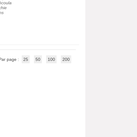
découla
chie
ns
Par page :
25
50
100
200