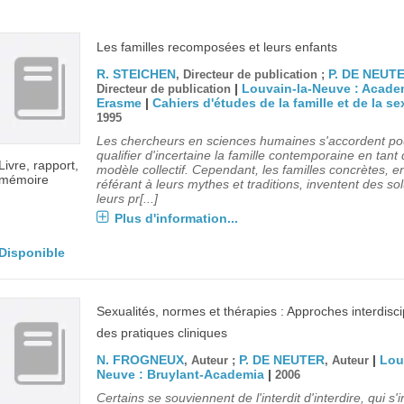
Les familles recomposées et leurs enfants
R. STEICHEN
P. DE NEUT
, Directeur de publication ;
|
Louvain-la-Neuve : Acade
Directeur de publication
Erasme
|
Cahiers d'études de la famille et de la se
1995
Les chercheurs en sciences humaines s'accordent po
qualifier d'incertaine la famille contemporaine en tant
Livre, rapport,
modèle collectif. Cependant, les familles concrètes, e
mémoire
référant à leurs mythes et traditions, inventent des so
leurs pr[...]
Plus d'information...
Disponible
Sexualités, normes et thérapies : Approches interdisci
des pratiques cliniques
N. FROGNEUX
P. DE NEUTER
|
Lou
, Auteur ;
, Auteur
Neuve : Bruylant-Academia
|
2006
Certains se souviennent de l'interdit d'interdire, qui s