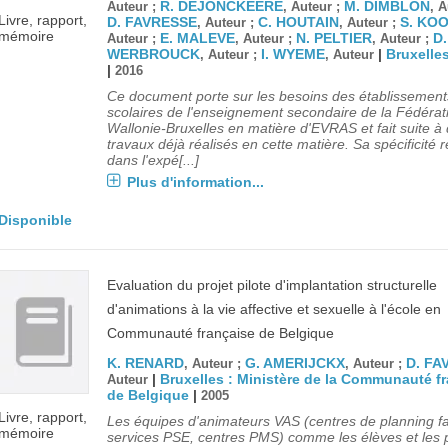
R. DEJONCKEERE
M. DIMBLON
Auteur ;
, Auteur ;
, A
Livre, rapport,
D. FAVRESSE
C. HOUTAIN
S. KO
, Auteur ;
, Auteur ;
mémoire
E. MALEVE
N. PELTIER
D.
Auteur ;
, Auteur ;
, Auteur ;
WERBROUCK
I. WYEME
|
Bruxelle
, Auteur ;
, Auteur
|
2016
Ce document porte sur les besoins des établissement
scolaires de l'enseignement secondaire de la Fédérat
Wallonie-Bruxelles en matière d'EVRAS et fait suite à 
travaux déjà réalisés en cette matière. Sa spécificité 
dans l'expé[...]
Plus d'information...
Disponible
Evaluation du projet pilote d'implantation structurelle
d'animations à la vie affective et sexuelle à l'école en
Communauté française de Belgique
K. RENARD
G. AMERIJCKX
D. FA
, Auteur ;
, Auteur ;
|
Bruxelles : Ministère de la Communauté f
Auteur
de Belgique
|
2005
Livre, rapport,
Les équipes d'animateurs VAS (centres de planning fam
mémoire
services PSE, centres PMS) comme les élèves et les 