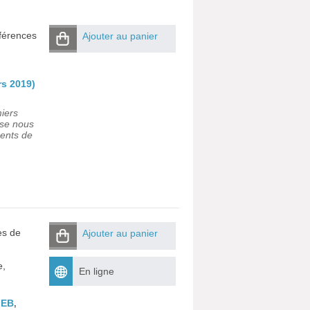
fférences
Ajouter au panier
s 2019)
iers
sse nous
ments de
es de
Ajouter au panier
e,
En ligne
IEB
,