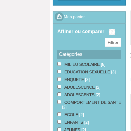
affiner ou comparer
Catégories
MILIEU SCOLAIRE
[5]
EDUCATION SEXUELLE
[3]
ENQUETE
[3]
ADOLESCENCE
[2]
ADOLESCENTS
[2]
COMPORTEMENT DE SANTE
[2]
ECOLE
[2]
ENFANTS
[2]
JEUNES
[2]