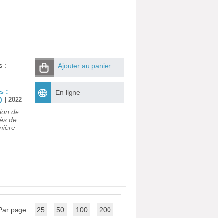
s :
Ajouter au panier
s :
En ligne
)
|
2022
tion de
rès de
mière
Par page :
25
50
100
200