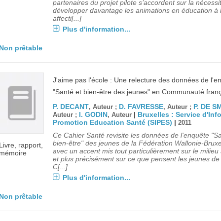
partenaires du projet pilote s’accordent sur la nécessi
développer davantage les animations en éducation à l
affecti[...]
Plus d'information...
Non prêtable
J'aime pas l'école : Une relecture des données de l'e
"Santé et bien-être des jeunes" en Communauté fran
P. DECANT
D. FAVRESSE
P. DE S
, Auteur ;
, Auteur ;
I. GODIN
|
Bruxelles : Service d'Inf
Auteur ;
, Auteur
Promotion Education Santé (SIPES)
|
2011
Ce Cahier Santé revisite les données de l'enquête "Sa
bien-être" des jeunes de la Fédération Wallonie-Bruxe
Livre, rapport,
avec un accent mis tout particulièrement sur le milieu 
mémoire
et plus précisément sur ce que pensent les jeunes de 
C[...]
Plus d'information...
Non prêtable