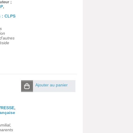
uteur ;
OP
,
s : CLPS
s
ion
d'autres
réside
Ajouter au panier
VRESSE
,
rançaise
ilial,
parents