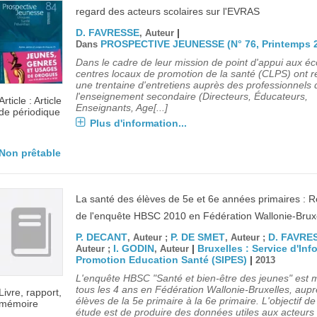
regard des acteurs scolaires sur l'EVRAS
D. FAVRESSE
|
, Auteur
PROSPECTIVE JEUNESSE (N° 76, Printemps 
Dans
Dans le cadre de leur mission de point d'appui aux éco
centres locaux de promotion de la santé (CLPS) ont r
une trentaine d'entretiens auprès des professionnels 
l'enseignement secondaire (Directeurs, Éducateurs,
Article : Article
Enseignants, Age[...]
de périodique
Plus d'information...
Non prêtable
La santé des élèves de 5e et 6e années primaires : R
de l'enquête HBSC 2010 en Fédération Wallonie-Brux
P. DECANT
P. DE SMET
D. FAVRE
, Auteur ;
, Auteur ;
I. GODIN
|
Bruxelles : Service d'Inf
Auteur ;
, Auteur
Promotion Education Santé (SIPES)
|
2013
L'enquête HBSC "Santé et bien-être des jeunes" est
tous les 4 ans en Fédération Wallonie-Bruxelles, aup
Livre, rapport,
élèves de la 5e primaire à la 6e primaire. L'objectif de
mémoire
étude est de produire des données utiles aux acteur