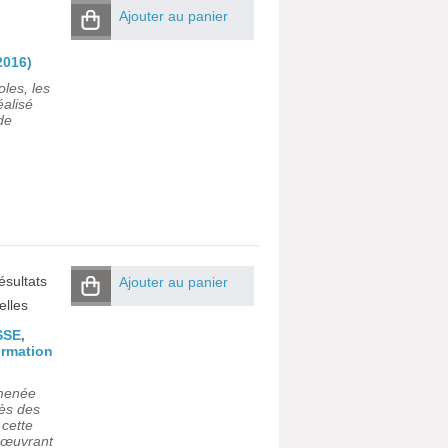
Ajouter au panier
2016)
les, les
éalisé
de
ésultats
Ajouter au panier
elles
SSE
,
ormation
 menée
rès des
 cette
s œuvrant