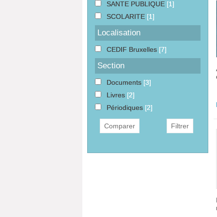
SANTE PUBLIQUE
[1]
SCOLARITE
[1]
Localisation
CEDIF Bruxelles
[7]
Section
Documents
[3]
Livres
[2]
Périodiques
[2]