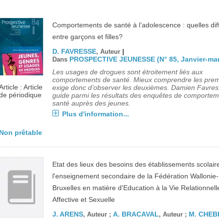
Comportements de santé à l’adolescence : quelles di
entre garçons et filles?
D. FAVRESSE
|
, Auteur
PROSPECTIVE JEUNESSE (N° 85, Janvier-mar
Dans
Les usages de drogues sont étroitement liés aux
comportements de santé. Mieux comprendre les prem
Article : Article
exige donc d’observer les deuxièmes. Damien Favre
de périodique
guide parmi les résultats des enquêtes de comporte
santé auprès des jeunes.
Plus d'information...
Non prêtable
Etat des lieux des besoins des établissements scolair
l'enseignement secondaire de la Fédération Wallonie-
Bruxelles en matière d'Education à la Vie Relationnell
Affective et Sexuelle
J. ARENS
A. BRACAVAL
M. CHEB
, Auteur ;
, Auteur ;