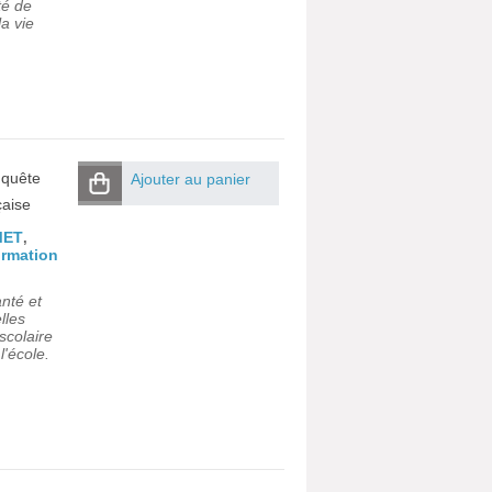
té de
a vie
nquête
Ajouter au panier
çaise
MET
,
ormation
nté et
lles
scolaire
l'école.