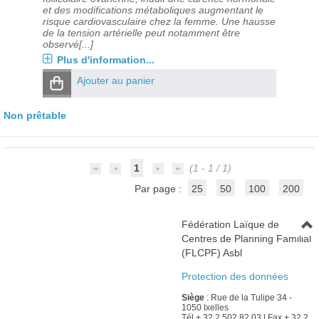
et des modifications métaboliques augmentant le
risque cardiovasculaire chez la femme. Une hausse
de la tension artérielle peut notamment être
observé[...]
Plus d'information...
Ajouter au panier
Non prêtable
1
(1 - 1 / 1)
Par page :
25
50
100
200
Fédération Laïque de
Centres de Planning Familial
(FLCPF) Asbl
Protection des données
Siège
: Rue de la Tulipe 34 -
1050 Ixelles
Tél + 32 2 502 82 03 | Fax + 32 2