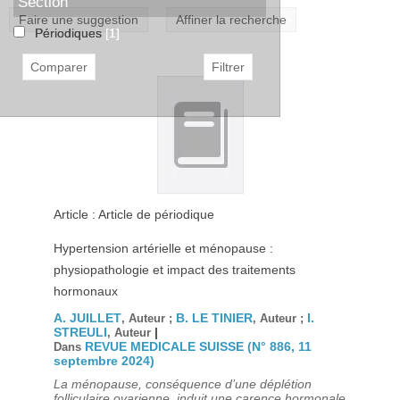
Section
Faire une suggestion
Affiner la recherche
Périodiques
[1]
Article : Article de périodique
Hypertension artérielle et ménopause :
physiopathologie et impact des traitements
hormonaux
A. JUILLET
B. LE TINIER
I.
, Auteur ;
, Auteur ;
STREULI
|
, Auteur
REVUE MEDICALE SUISSE (N° 886, 11
Dans
septembre 2024)
La ménopause, conséquence d’une déplétion
folliculaire ovarienne, induit une carence hormonale