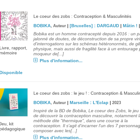
Le coeur des zobs : Contraception & Masculinités
BOBIKA
|
[Bruxelles] : DARGAUD
|
Mâtin !
, Auteur
Bobika est un homme contracepté depuis 2016 : un p
jalonné de doutes, de déconstruction de sa propre viril
d'interrogations sur les schémas hétéronormés, de g
Livre, rapport,
physique, mais aussi de fragilité face à un entourage 
mémoire
moqueur de[...]
Plus d'information...
Disponible
Le coeur des zobs : le jeu ! : Contraception & Masculi
BOBIKA
|
Marseille : L'Eclap
|
, Auteur
2023
Inspiré de la BD de Bobika, Le coeur des Zobs, le je
de découvrir la contraception masculine, notamment l
méthode dite "thermique", dans une course à la
Jeu, kit
contraception. Il s'agit d'incarner l'un des 7 personna
pédagogique
composer avec les[...]
Plus d'information...