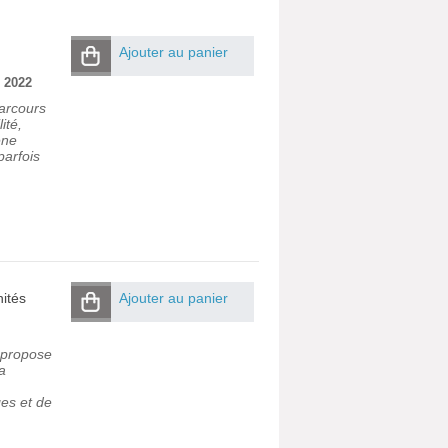
Ajouter au panier
|
2022
arcours
ité,
êne
parfois
nités
Ajouter au panier
u propose
a
ges et de