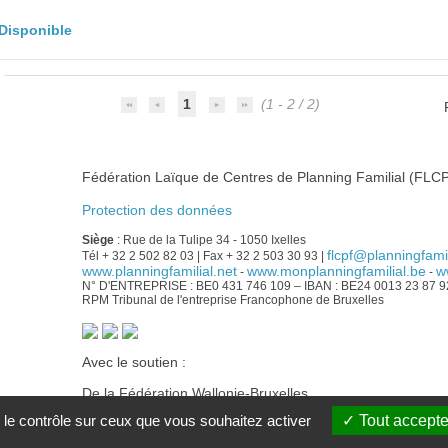
Disponible
1
(1 - 2 / 2)
Fédération Laïque de Centres de Planning Familial (FLCP
Protection des données
Siège
: Rue de la Tulipe 34 - 1050 Ixelles
flcpf@planningfamil
Tél + 32 2 502 82 03 | Fax + 32 2 503 30 93 |
www.planningfamilial.net
www.monplanningfamilial.be
w
-
-
N° D'ENTREPRISE : BE0 431 746 109 – IBAN : BE24 0013 23 87 
RPM Tribunal de l'entreprise Francophone de Bruxelles
Avec le soutien :
De la Fédération Wallonie-Bruxelles
Du Service public francophone bruxellois Commission co
 le contrôle sur ceux que vous souhaitez activer
Tout accepte
De la Wallonie