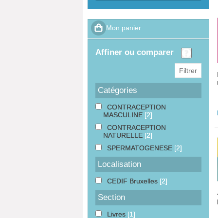
affiner ou comparer
Catégories
CONTRACEPTION
MASCULINE
[2]
CONTRACEPTION
NATURELLE
[2]
SPERMATOGENESE
[2]
Localisation
CEDIF Bruxelles
[2]
Section
Livres
[1]