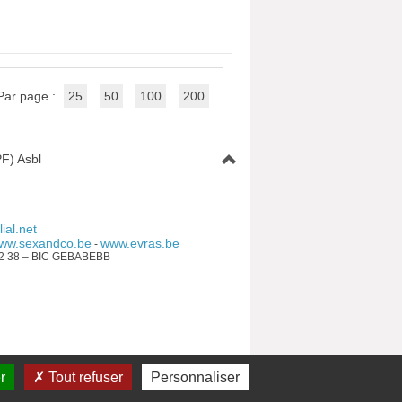
Par page :
25
50
100
200
F) Asbl
ial.net
ww.sexandco.be
www.evras.be
-
92 38 – BIC GEBABEBB
mmunautaire française
r
Tout refuser
Personnaliser