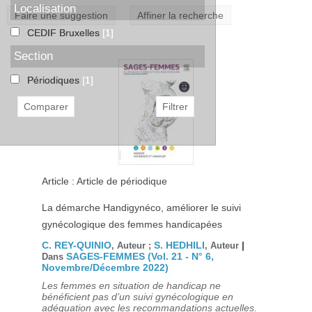
Localisation
Faire une suggestion
Affiner la recherche
CEDIF Bruxelles
[1]
Section
Périodiques
[1]
Article : Article de périodique
La démarche Handigynéco, améliorer le suivi
gynécologique des femmes handicapées
C. REY-QUINIO
S. HEDHILI
|
, Auteur ;
, Auteur
SAGES-FEMMES (Vol. 21 - N° 6,
Dans
Novembre/Décembre 2022)
Les femmes en situation de handicap ne
bénéficient pas d’un suivi gynécologique en
adéquation avec les recommandations actuelles.