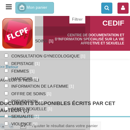
affiner ou comparer
CEDIF
Catégories
CENTRE DE DOCUMENTATION ET
D’INFORMATION SPÉCIALISÉ SUR LA VIE
ACCES AUX SOINS
[1]
AFFECTIVE ET SEXUELLE
BESOINS
[1]
CONSULTATION GYNECOLOGIQUE
[1]
DEPISTAGE
[1]
>> Retour
FEMMES
[1]
HANDICAP
[1]
AUTEUR S. HEDHILI
INFORMATION DE LA FEMME
[1]
OFFRE DE SOINS
[1]
PREVENTION
[1]
DOCUMENTS DISPONIBLES ÉCRITS PAR CET
SANTE SEXUELLE
[1]
AUTEUR (
)
1
SEXUALITE
[1]
VIOLENCE
[1]
Ajouter le résultat dans votre panier