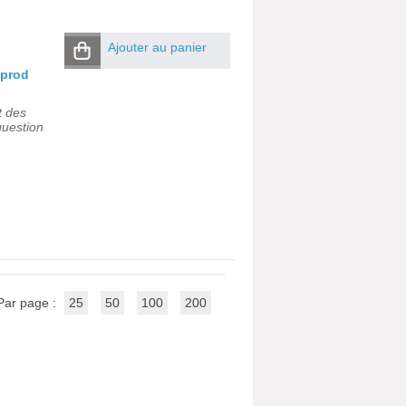
Ajouter au panier
aprod
t des
question
Par page :
25
50
100
200