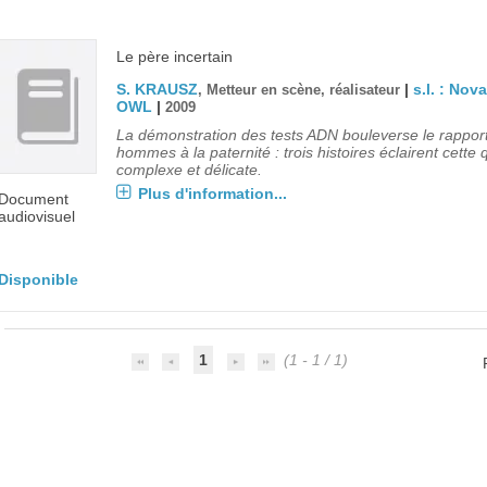
Le père incertain
S. KRAUSZ
|
s.l. : Nov
, Metteur en scène, réalisateur
OWL
|
2009
La démonstration des tests ADN bouleverse le rappor
hommes à la paternité : trois histoires éclairent cette 
complexe et délicate.
Plus d'information...
Document
audiovisuel
Disponible
1
(1 - 1 / 1)