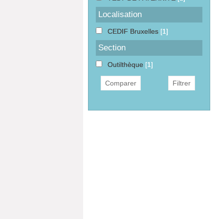
Localisation
CEDIF Bruxelles
[1]
Section
Outilthèque
[1]