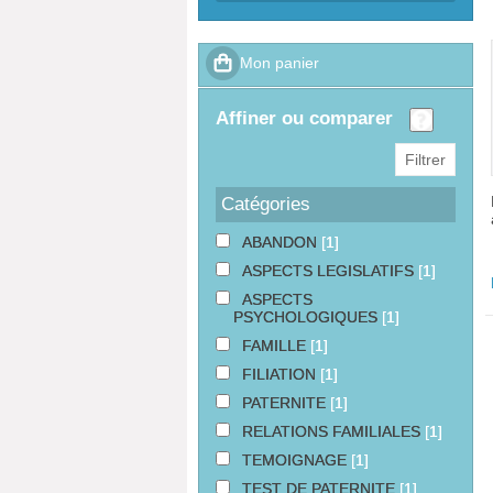
affiner ou comparer
Catégories
ABANDON
[1]
ASPECTS LEGISLATIFS
[1]
ASPECTS
PSYCHOLOGIQUES
[1]
FAMILLE
[1]
FILIATION
[1]
PATERNITE
[1]
RELATIONS FAMILIALES
[1]
TEMOIGNAGE
[1]
TEST DE PATERNITE
[1]