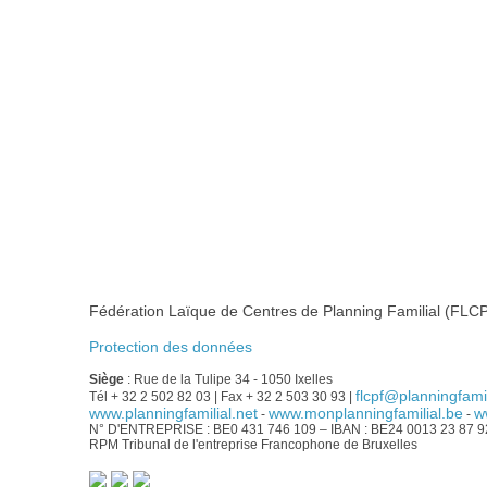
Fédération Laïque de Centres de Planning Familial (FLCP
Protection des données
Siège
: Rue de la Tulipe 34 - 1050 Ixelles
flcpf@planningfamil
Tél + 32 2 502 82 03 | Fax + 32 2 503 30 93 |
www.planningfamilial.net
www.monplanningfamilial.be
w
-
-
N° D'ENTREPRISE : BE0 431 746 109 – IBAN : BE24 0013 23 87 
RPM Tribunal de l'entreprise Francophone de Bruxelles