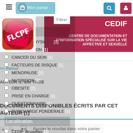
affiner ou comparer
CEDIF
Catégories
CENTRE DE DOCUMENTATION ET
D’INFORMATION SPÉCIALISÉ SUR LA VIE
ACTIVITE PHYSIQUE
[1]
AFFECTIVE ET SEXUELLE
ALIMENTATION
[1]
CANCER DU SEIN
[1]
FACTEURS DE RISQUE
[1]
>> Retour
MENOPAUSE
[1]
NUTRITION
[1]
AUTEUR N. IBN TAIBE
OBESITE
[1]
PRISE EN CHARGE
[1]
QUESTIONNAIRE
[1]
DOCUMENTS DISPONIBLES ÉCRITS PAR CET
SURCHARGE PONDERALE
[1]
AUTEUR (
)
1
Localisation
Ajouter le résultat dans votre panier
CEDIF Bruxelles
[1]