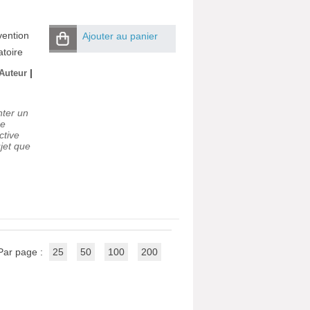
vention
Ajouter au panier
atoire
|
 Auteur
nter un
de
ctive
jet que
Par page :
25
50
100
200