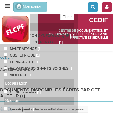
affiner ou comparer
CEDIF
Catégories
CENTRE DE DOCUMENTATION ET
D’INFORMATION SPÉCIALISÉ SUR LA VIE
CONSULTATION GYNECOLOGIQUE
[1]
AFFECTIVE ET SEXUELLE
CONSULTATION PRENATALE
[1]
MALTRAITANCE
[1]
OBSTETRIQUE
[1]
>> Retour
PERINATALITE
[1]
RELATIONS SOIGNANTS-SOIGNES
[1]
AUTEUR A. GARCIA
VIOLENCE
[1]
Localisation
DOCUMENTS DISPONIBLES ÉCRITS PAR CET
CEDIF Bruxelles
[1]
AUTEUR (
)
1
Section
Ajouter le résultat dans votre panier
Périodiques
[1]