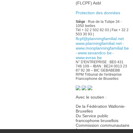
(FLCPF) Asbl
Protection des données
Siège
: Rue de la Tulipe 34 -
1050 Ixelles
Tél + 32 2 502 82 03 | Fax + 32 2
503 30 93 |
flcpf@planningfamilial.net
www.planningfamilial.net
-
www.monplanningfamilial.be
www.sexandco.be
-
-
www.evras.be
N° D'ENTREPRISE : BE0 431
746 109 – IBAN : BE24 0013 23
87 92 38 – BIC GEBABEBB
RPM Tribunal de l'entreprise
Francophone de Bruxelles
Avec le soutien :
De la Fédération Wallonie-
Bruxelles
Du Service public
francophone bruxellois
Commission communautaire
française