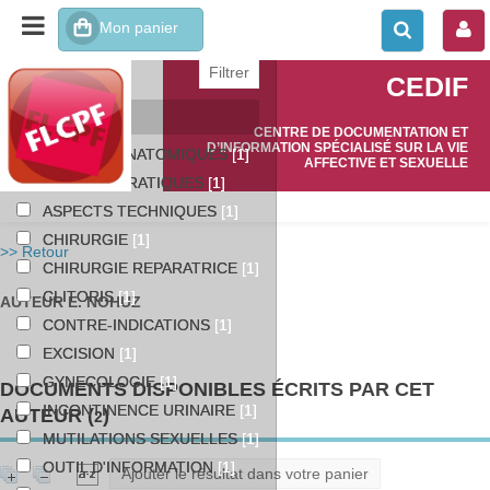
affiner ou comparer
CEDIF
Catégories
CENTRE DE DOCUMENTATION ET
D’INFORMATION SPÉCIALISÉ SUR LA VIE
ASPECTS ANATOMIQUES
[1]
AFFECTIVE ET SEXUELLE
ASPECTS PRATIQUES
[1]
ASPECTS TECHNIQUES
[1]
CHIRURGIE
[1]
>> Retour
CHIRURGIE REPARATRICE
[1]
CLITORIS
[1]
AUTEUR E. NOHUZ
CONTRE-INDICATIONS
[1]
EXCISION
[1]
GYNECOLOGIE
[1]
DOCUMENTS DISPONIBLES ÉCRITS PAR CET
INCONTINENCE URINAIRE
[1]
AUTEUR (
)
2
MUTILATIONS SEXUELLES
[1]
OUTIL D'INFORMATION
[1]
Ajouter le résultat dans votre panier