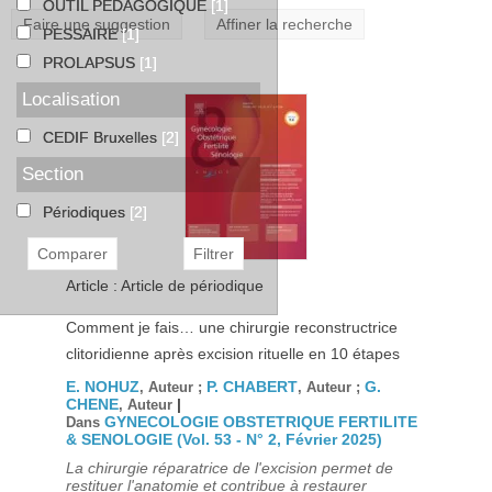
OUTIL PEDAGOGIQUE
[1]
Faire une suggestion
Affiner la recherche
PESSAIRE
[1]
PROLAPSUS
[1]
Localisation
CEDIF Bruxelles
[2]
Section
Périodiques
[2]
Article : Article de périodique
Comment je fais… une chirurgie reconstructrice
clitoridienne après excision rituelle en 10 étapes
E. NOHUZ
P. CHABERT
G.
, Auteur ;
, Auteur ;
CHENE
|
, Auteur
GYNECOLOGIE OBSTETRIQUE FERTILITE
Dans
& SENOLOGIE (Vol. 53 - N° 2, Février 2025)
La chirurgie réparatrice de l'excision permet de
restituer l'anatomie et contribue à restaurer