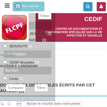
affiner ou comparer
CEDIF
Catégories
CENTRE DE DOCUMENTATION ET
D’INFORMATION SPÉCIALISÉ SUR LA VIE
EDUCATION SEXUELLE
[1]
AFFECTIVE ET SEXUELLE
MORALE SEXUELLE
[1]
SEXUALITE
[1]
Localisation
>> Retour
CEDIF Bruxelles
[1]
AUTEUR F. LANZMANN
Section
Livres
[1]
DOCUMENTS DISPONIBLES ÉCRITS PAR CET
AUTEUR (
)
1
Ajouter le résultat dans votre panier