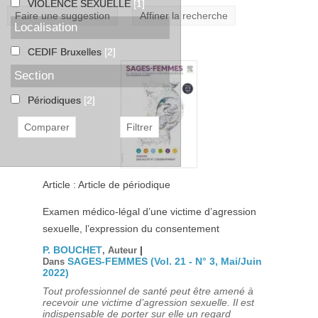
VIOLENCE SEXUELLE
[1]
Faire une suggestion
Affiner la recherche
Localisation
CEDIF Bruxelles
[2]
Section
Périodiques
[2]
Article : Article de périodique
Examen médico-légal d’une victime d’agression
sexuelle, l’expression du consentement
P. BOUCHET
|
, Auteur
SAGES-FEMMES (Vol. 21 - N° 3, Mai/Juin
Dans
2022)
Tout professionnel de santé peut être amené à
recevoir une victime d’agression sexuelle. Il est
indispensable de porter sur elle un regard