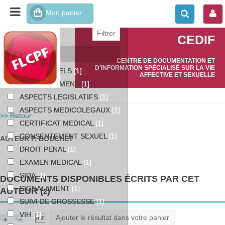
affiner ou comparer
CEDIF
Catégories
CENTRE DE DOCUMENTATION ET
D’INFORMATION SPÉCIALISÉ SUR LA VIE
ABUS SEXUELS
[1]
AFFECTIVE ET SEXUELLE
ACCOUCHEMENT
[1]
ASPECTS LEGISLATIFS
[1]
ASPECTS MEDICOLEGAUX
[1]
>> Retour
CERTIFICAT MEDICAL
[1]
CONSENTEMENT SEXUEL
[1]
AUTEUR P. BOUCHET
DROIT PENAL
[1]
EXAMEN MEDICAL
[1]
SIDA
[1]
DOCUMENTS DISPONIBLES ÉCRITS PAR CET
SIGNALEMENT
[1]
AUTEUR (
)
2
SUIVI DE GROSSESSE
[1]
VIH
[1]
Ajouter le résultat dans votre panier