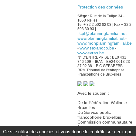
Protection des données
Siège
: Rue de la Tulipe 34 -
1050 Ixelles
Tél + 32 2 502 82 03 | Fax + 32 2
503 30 93 |
flcpf@planningfamilial.net
www.planningfamilial.net
-
www.monplanningfamilial.be
www.sexandco.be
-
-
www.evras.be
N° D'ENTREPRISE : BE0 431
746 109 – IBAN : BE24 0013 23
87 92 38 – BIC GEBABEBB
RPM Tribunal de l'entreprise
Francophone de Bruxelles
Avec le soutien :
De la Fédération Wallonie-
Bruxelles
Du Service public
francophone bruxellois
Commission communautaire
française
Ce site utilise des cookies et vous donne le contrôle sur ceux que
De la Wallonie