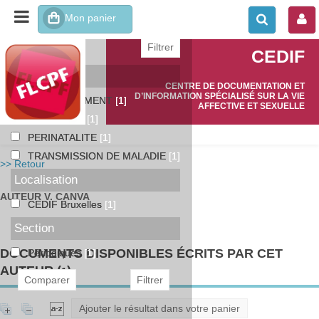
affiner ou comparer
CEDIF
Catégories
CENTRE DE DOCUMENTATION ET
D’INFORMATION SPÉCIALISÉ SUR LA VIE
ACCOUCHEMENT
[1]
AFFECTIVE ET SEXUELLE
HEPATITE B
[1]
PERINATALITE
[1]
TRANSMISSION DE MALADIE
[1]
>> Retour
Localisation
AUTEUR V. CANVA
CEDIF Bruxelles
[1]
Section
DOCUMENTS DISPONIBLES ÉCRITS PAR CET
Périodiques
[1]
AUTEUR (
)
1
Ajouter le résultat dans votre panier