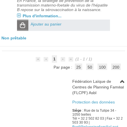
En France, la stratégie de prévention de la
transmission materno-foetale du virus de l'hépatite
B repose sur la sérovaccination à la naissance.
Plus d'information...
Ajouter au panier
Non prêtable
1
(1 - 1 / 1)
Par page :
25
50
100
200
Fédération Laïque de
Centres de Planning Familial
(FLCPF) Asbl
Protection des données
Siège
: Rue de la Tulipe 34 -
1050 Ixelles
Tél + 32 2 502 82 03 | Fax + 32 2
503 30 93 |
flcpf@planningfamilial.net