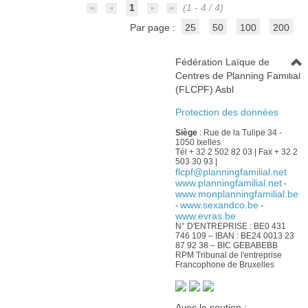
1
(1 - 4 / 4)
Par page :
25
50
100
200
Fédération Laïque de
Centres de Planning Familial
(FLCPF) Asbl
Protection des données
Siège
: Rue de la Tulipe 34 -
1050 Ixelles
Tél + 32 2 502 82 03 | Fax + 32 2
503 30 93 |
flcpf@planningfamilial.net
www.planningfamilial.net
-
www.monplanningfamilial.be
www.sexandco.be
-
-
www.evras.be
N° D'ENTREPRISE : BE0 431
746 109 – IBAN : BE24 0013 23
87 92 38 – BIC GEBABEBB
RPM Tribunal de l'entreprise
Francophone de Bruxelles
Avec le soutien :