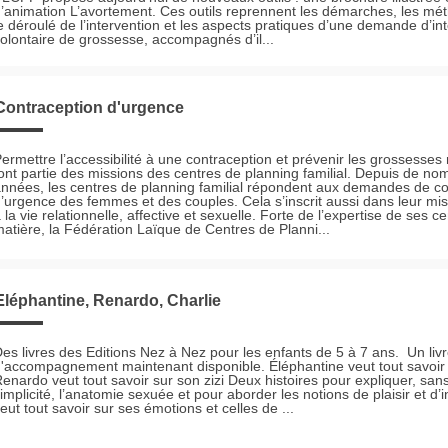
’animation L’avortement. Ces outils reprennent les démarches, les mé
e déroulé de l’intervention et les aspects pratiques d’une demande d’int
olontaire de grossesse, accompagnés d’il...
Contraception d'urgence
ermettre l’accessibilité à une contraception et prévenir les grossesses
ont partie des missions des centres de planning familial. Depuis de n
nnées, les centres de planning familial répondent aux demandes de co
’urgence des femmes et des couples. Cela s’inscrit aussi dans leur mi
 la vie relationnelle, affective et sexuelle. Forte de l’expertise de ses c
atière, la Fédération Laïque de Centres de Planni...
Eléphantine, Renardo, Charlie
es livres des Editions Nez à Nez pour les enfants de 5 à 7 ans. Un livr
'accompagnement maintenant disponible. Éléphantine veut tout savoir 
enardo veut tout savoir sur son zizi Deux histoires pour expliquer, san
implicité, l’anatomie sexuée et pour aborder les notions de plaisir et d’i
eut tout savoir sur ses émotions et celles de ...