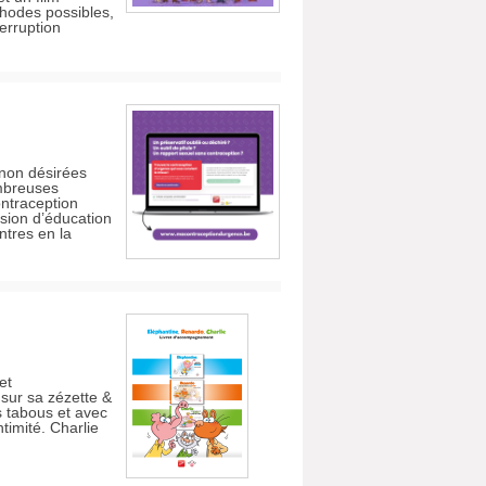
thodes possibles,
erruption
 non désirées
ombreuses
ntraception
ssion d’éducation
entres en la
et
sur sa zézette &
s tabous et avec
ntimité. Charlie