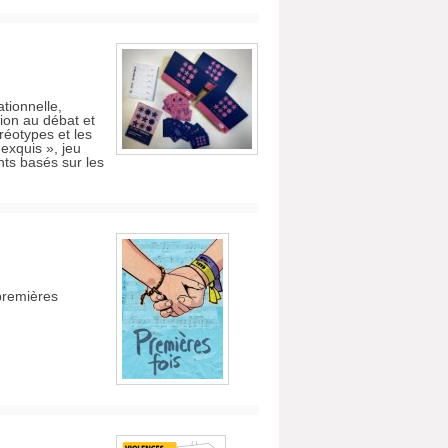
tionnelle,
ation au débat et
réotypes et les
 exquis », jeu
nts basés sur les
premières