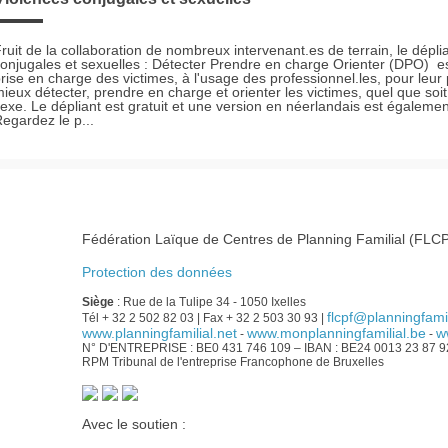
ruit de la collaboration de nombreux intervenant.es de terrain, le dépli
onjugales et sexuelles : Détecter Prendre en charge Orienter (DPO) es
rise en charge des victimes, à l'usage des professionnel.les, pour leur
ieux détecter, prendre en charge et orienter les victimes, quel que soit
exe. Le dépliant est gratuit et une version en néerlandais est égalemen
egardez le p...
Fédération Laïque de Centres de Planning Familial (FLCP
Protection des données
Siège
: Rue de la Tulipe 34 - 1050 Ixelles
flcpf@planningfamil
Tél + 32 2 502 82 03 | Fax + 32 2 503 30 93 |
www.planningfamilial.net
www.monplanningfamilial.be
w
-
-
N° D'ENTREPRISE : BE0 431 746 109 – IBAN : BE24 0013 23 87 
RPM Tribunal de l'entreprise Francophone de Bruxelles
Avec le soutien :