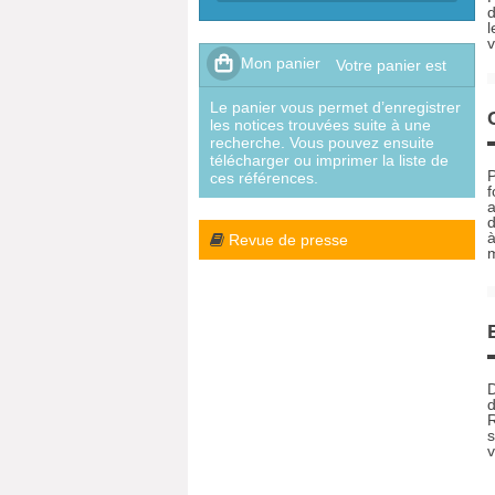
d
l
v
Le panier vous permet d’enregistrer
les notices trouvées suite à une
recherche. Vous pouvez ensuite
télécharger ou imprimer la liste de
P
ces références.
f
a
d
à
Revue de presse
m
D
d
R
s
v