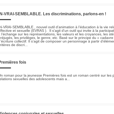
IN-VRAI-SEMBLABLE. Les discriminations, parlons-en !
N-VRAI-SEMBLABLE , nouvel outil d’animation à l’éducation à la vie rela
ffective et sexuelle (EVRAS ). Il s'agit d'un outil qui invite à la particip
 l’échange sur les représentations, les valeurs et les croyances, les sté
réjugés, les privilèges, le genre, etc. Basé sur le principe du « cadavre
’écriture collectif. Il s’agit de composer un personnage à partir d’éléme
ritères de discri...
Premières fois
n roman pour la jeunesse Premières fois est un roman centré sur les 
elations sexuelles des adolescents mais a...
Violences conjugales et sexuelles