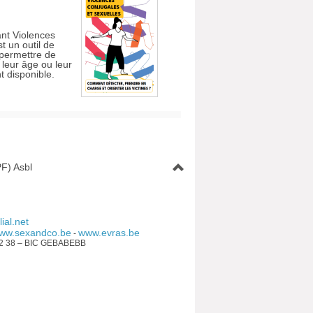
ant Violences
t un outil de
 permettre de
 leur âge ou leur
t disponible.
F) Asbl
ial.net
ww.sexandco.be
www.evras.be
-
92 38 – BIC GEBABEBB