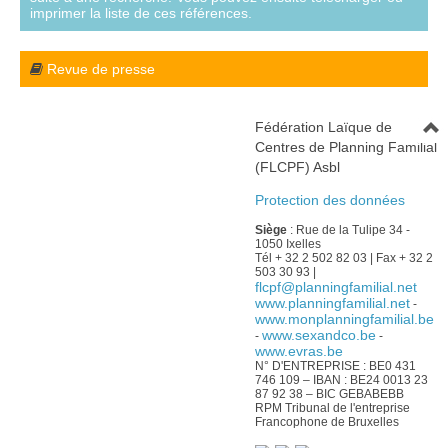
imprimer la liste de ces références.
Revue de presse
Fédération Laïque de
Centres de Planning Familial
(FLCPF) Asbl
Protection des données
Siège
: Rue de la Tulipe 34 -
1050 Ixelles
Tél + 32 2 502 82 03 | Fax + 32 2
503 30 93 |
flcpf@planningfamilial.net
www.planningfamilial.net
-
www.monplanningfamilial.be
www.sexandco.be
-
-
www.evras.be
N° D'ENTREPRISE : BE0 431
746 109 – IBAN : BE24 0013 23
87 92 38 – BIC GEBABEBB
RPM Tribunal de l'entreprise
Francophone de Bruxelles