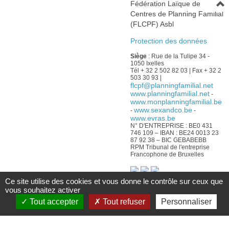
Fédération Laïque de
Centres de Planning Familial
(FLCPF) Asbl
Protection des données
Siège
: Rue de la Tulipe 34 -
1050 Ixelles
Tél + 32 2 502 82 03 | Fax + 32 2
503 30 93 |
flcpf@planningfamilial.net
www.planningfamilial.net
-
www.monplanningfamilial.be
www.sexandco.be
-
-
www.evras.be
N° D'ENTREPRISE : BE0 431
746 109 – IBAN : BE24 0013 23
87 92 38 – BIC GEBABEBB
RPM Tribunal de l'entreprise
Francophone de Bruxelles
Ce site utilise des cookies et vous donne le contrôle sur ceux que
Avec le soutien :
vous souhaitez activer
Tout accepter
Tout refuser
Personnaliser
De la Fédération Wallonie-
Bruxelles
Du Service public
francophone bruxellois