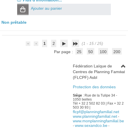
Plus d'information...
Ajouter au panier
Non prêtable
1
2
(1 - 15 / 25)
Par page :
25
50
100
200
Fédération Laïque de
Centres de Planning Familial
(FLCPF) Asbl
Protection des données
Siège
: Rue de la Tulipe 34 -
1050 Ixelles
Tél + 32 2 502 82 03 | Fax + 32 2
503 30 93 |
flcpf@planningfamilial.net
www.planningfamilial.net
-
www.monplanningfamilial.be
www.sexandco.be
-
-