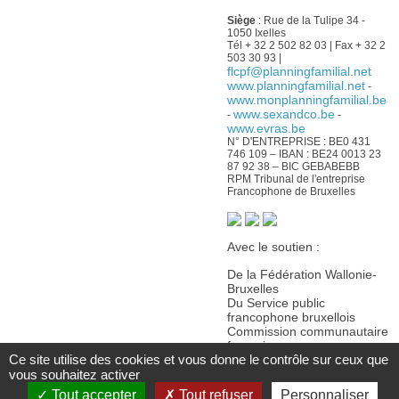
Siège
: Rue de la Tulipe 34 -
1050 Ixelles
Tél + 32 2 502 82 03 | Fax + 32 2
503 30 93 |
flcpf@planningfamilial.net
www.planningfamilial.net
-
www.monplanningfamilial.be
www.sexandco.be
-
-
www.evras.be
N° D'ENTREPRISE : BE0 431
746 109 – IBAN : BE24 0013 23
87 92 38 – BIC GEBABEBB
RPM Tribunal de l'entreprise
Francophone de Bruxelles
Avec le soutien :
De la Fédération Wallonie-
Bruxelles
Du Service public
francophone bruxellois
Commission communautaire
française
Ce site utilise des cookies et vous donne le contrôle sur ceux que
De la Wallonie
vous souhaitez activer
Tout accepter
Tout refuser
Personnaliser