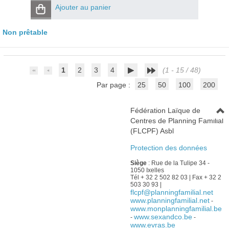
Ajouter au panier
Non prêtable
1
2
3
4
(1 - 15 / 48)
Par page :
25
50
100
200
Fédération Laïque de
Centres de Planning Familial
(FLCPF) Asbl
Protection des données
Siège
: Rue de la Tulipe 34 -
1050 Ixelles
Tél + 32 2 502 82 03 | Fax + 32 2
503 30 93 |
flcpf@planningfamilial.net
www.planningfamilial.net
-
www.monplanningfamilial.be
www.sexandco.be
-
-
www.evras.be