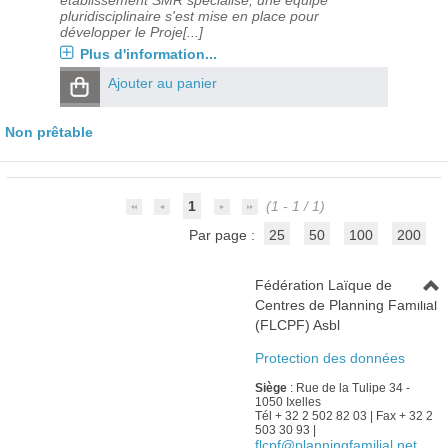
établissement SMR spécialisé, une équipe
pluridisciplinaire s'est mise en place pour
développer le Proje[...]
Plus d'information...
Ajouter au panier
Non prêtable
1
(1 - 1 / 1)
Par page :
25
50
100
200
Fédération Laïque de
Centres de Planning Familial
(FLCPF) Asbl
Protection des données
Siège
: Rue de la Tulipe 34 -
1050 Ixelles
Tél + 32 2 502 82 03 | Fax + 32 2
503 30 93 |
flcpf@planningfamilial.net