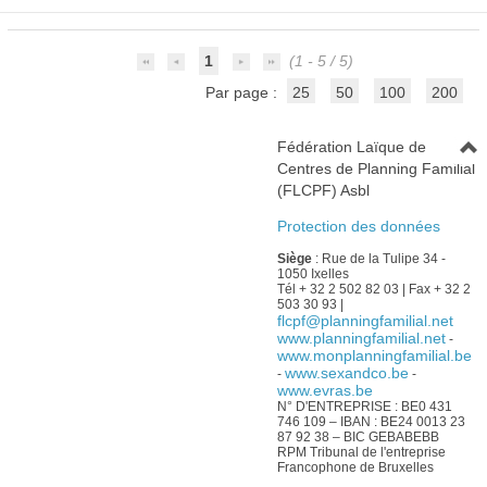
1
(1 - 5 / 5)
Par page :
25
50
100
200
Fédération Laïque de
Centres de Planning Familial
(FLCPF) Asbl
Protection des données
Siège
: Rue de la Tulipe 34 -
1050 Ixelles
Tél + 32 2 502 82 03 | Fax + 32 2
503 30 93 |
flcpf@planningfamilial.net
www.planningfamilial.net
-
www.monplanningfamilial.be
www.sexandco.be
-
-
www.evras.be
N° D'ENTREPRISE : BE0 431
746 109 – IBAN : BE24 0013 23
87 92 38 – BIC GEBABEBB
RPM Tribunal de l'entreprise
Francophone de Bruxelles