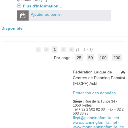
Plus d'information...
Ajouter au panier
Disponible
1
(1 - 1 / 1)
Par page :
25
50
100
200
Fédération Laïque de
Centres de Planning Familial
(FLCPF) Asbl
Protection des données
Siège
: Rue de la Tulipe 34 -
1050 Ixelles
Tél + 32 2 502 82 03 | Fax + 32 2
503 30 93 |
flcpf@planningfamilial.net
www.planningfamilial.net
-
www.monplanningfamilial.be