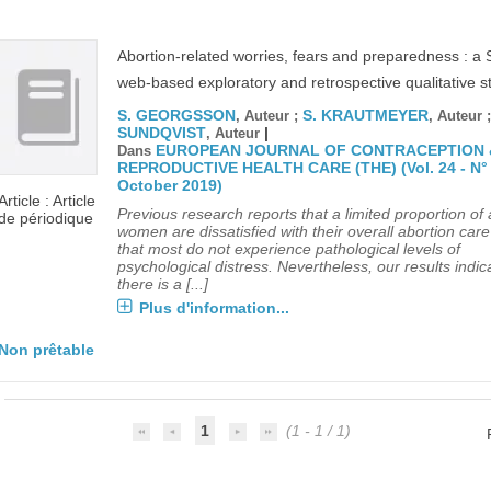
Abortion-related worries, fears and preparedness : a
web-based exploratory and retrospective qualitative s
S. GEORGSSON
S. KRAUTMEYER
, Auteur ;
, Auteur 
SUNDQVIST
|
, Auteur
EUROPEAN JOURNAL OF CONTRACEPTION 
Dans
REPRODUCTIVE HEALTH CARE (THE) (Vol. 24 - N° 
October 2019)
Article : Article
Previous research reports that a limited proportion of a
de périodique
women are dissatisfied with their overall abortion car
that most do not experience pathological levels of
psychological distress. Nevertheless, our results indic
there is a [...]
Plus d'information...
Non prêtable
1
(1 - 1 / 1)