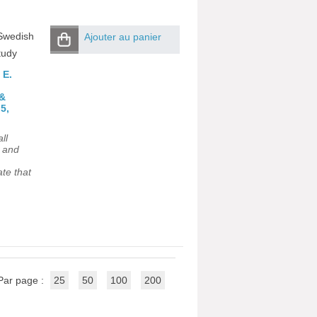
 Swedish
Ajouter au panier
tudy
E.
;
&
5,
ll
e and
ate that
Par page :
25
50
100
200