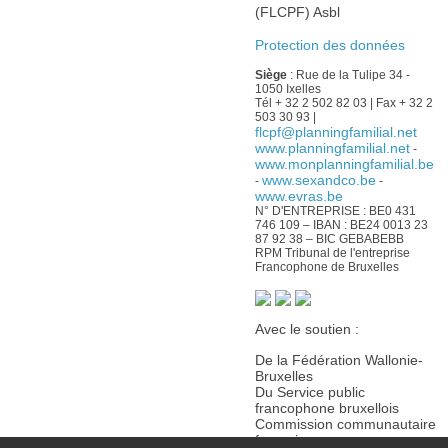
(FLCPF) Asbl
Protection des données
Siège
: Rue de la Tulipe 34 -
1050 Ixelles
Tél + 32 2 502 82 03 | Fax + 32 2
503 30 93 |
flcpf@planningfamilial.net
www.planningfamilial.net
-
www.monplanningfamilial.be
www.sexandco.be
-
-
www.evras.be
N° D'ENTREPRISE : BE0 431
746 109 – IBAN : BE24 0013 23
87 92 38 – BIC GEBABEBB
RPM Tribunal de l'entreprise
Francophone de Bruxelles
Avec le soutien :
De la Fédération Wallonie-
Bruxelles
Du Service public
francophone bruxellois
Commission communautaire
française