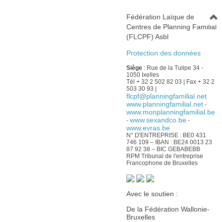
Fédération Laïque de
Centres de Planning Familial
(FLCPF) Asbl
Protection des données
Siège
: Rue de la Tulipe 34 -
1050 Ixelles
Tél + 32 2 502 82 03 | Fax + 32 2
503 30 93 |
flcpf@planningfamilial.net
www.planningfamilial.net
-
www.monplanningfamilial.be
www.sexandco.be
-
-
www.evras.be
N° D'ENTREPRISE : BE0 431
746 109 – IBAN : BE24 0013 23
87 92 38 – BIC GEBABEBB
RPM Tribunal de l'entreprise
Francophone de Bruxelles
Avec le soutien :
De la Fédération Wallonie-
Bruxelles